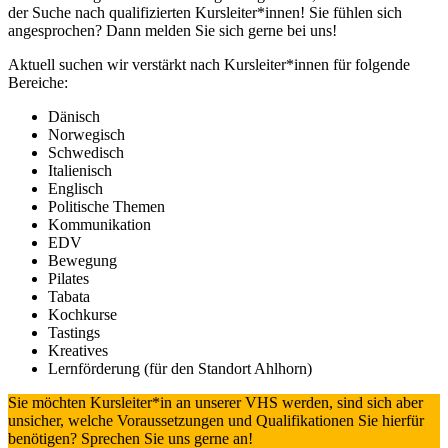
der Suche nach qualifizierten Kursleiter*innen! Sie fühlen sich
angesprochen? Dann melden Sie sich gerne bei uns!
Aktuell suchen wir verstärkt nach Kursleiter*innen für folgende
Bereiche:
Dänisch
Norwegisch
Schwedisch
Italienisch
Englisch
Politische Themen
Kommunikation
EDV
Bewegung
Pilates
Tabata
Kochkurse
Tastings
Kreatives
Lernförderung (für den Standort Ahlhorn)
Sie möchten Kursleiter*in an unserer VHS werden, sind sich aber
unsicher, welche Voraussetzungen und Qualifikationen Sie hierfür
benötigen? Sprechen Sie uns gerne an!