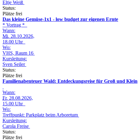
Eltje Weiß
Status:
Plätze frei
Das kleine Gemüse-1x1 - low budget zur eigenen Ernte
* Vortrag *
Wann:
Mi.
28.10.2026,
18.00 Uhr
Wo:
VHS, Raum 16
Kursleitung:
Sven Seiler
Status:
Plätze frei
Familienabenteuer Wald: Entdeckungsreise für Groß und Klein
Wann:
Fr.
28.08.2026,
15.00 Uhr
Wo:
Treffpunkt: Parkplatz beim Arboretum
Kursleitung:
Carola Freise
Status:
Plätze frei