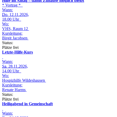
Hilfe im Alltag – damit Zuhause möglich bleibt
* Vortrag *
Wann:
Do.
12.11.2026,
18.00 Uhr
Wo:
VHS, Raum 12
Kursleitung:
Birgit Jacobsen
Status:
Plätze frei
Letzte-Hilfe-Kurs
Wann:
Sa.
28.11.2026,
14.00 Uhr
Wo:
Hospizhilfe Wildeshausen
Kursleitung:
Renate Harms
Status:
Plätze frei
Heiligabend in Gemeinschaft
Wann: