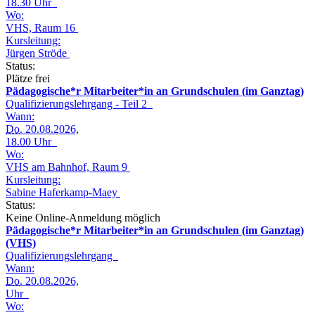
18.30 Uhr
Wo:
VHS, Raum 16
Kursleitung:
Jürgen Ströde
Status:
Plätze frei
Pädagogische*r Mitarbeiter*in an Grundschulen (im Ganztag)
Qualifizierungslehrgang - Teil 2
Wann:
Do.
20.08.2026,
18.00 Uhr
Wo:
VHS am Bahnhof, Raum 9
Kursleitung:
Sabine Haferkamp-Maey
Status:
Keine Online-Anmeldung möglich
Pädagogische*r Mitarbeiter*in an Grundschulen (im Ganztag)
(VHS)
Qualifizierungslehrgang
Wann:
Do.
20.08.2026,
Uhr
Wo: