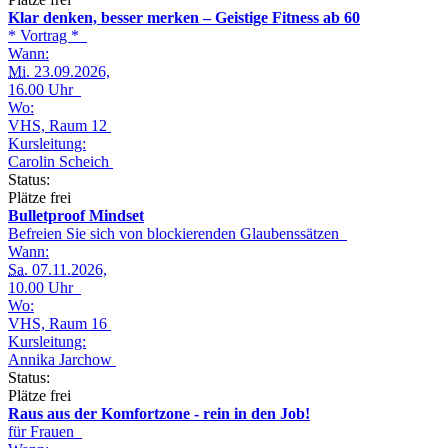
Klar denken, besser merken – Geistige Fitness ab 60
* Vortrag *
Wann:
Mi.
23.09.2026,
16.00 Uhr
Wo:
VHS, Raum 12
Kursleitung:
Carolin Scheich
Status:
Plätze frei
Bulletproof Mindset
Befreien Sie sich von blockierenden Glaubenssätzen
Wann:
Sa.
07.11.2026,
10.00 Uhr
Wo:
VHS, Raum 16
Kursleitung:
Annika Jarchow
Status:
Plätze frei
Raus aus der Komfortzone - rein in den Job!
für Frauen