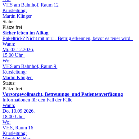
VHS am Bahnhof, Raum 12
Kursleitung:
Martin Klinger
Status:
Plätze frei
Sicher leben im Alltag
Enkeltrick? Nicht mit mir! - Betrug erkennen, bevor es teuer wird
Wann:
Mi.
02.12.2026,
15.00 Uhr
Wo:
VHS am Bahnhof, Raum 9
Kursleitung:
Martin Klinger
Status:
Plätze frei
Vorsorgevollmacht, Betreuungs- und Patientenverfügung
Informationen für den Fall der Fälle
Wann:
Do.
10.09.2026,
18.00 Uhr
Wo:
VHS, Raum 16
Kursleitung:
Magrit Kähler