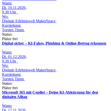
Wann:
Di.
10.11.2026,
9.30 Uhr
Wo:
Digitale Erlebniswelt MakerSpace
Kursleitung:
Torsten Timm
Status:
Plätze frei
Digital sicher – KI-Fakes, Phishing & Online-Betrug erkennen
Wann:
Di.
01.12.2026,
9.30 Uhr
Wo:
Digitale Erlebniswelt MakerSpace
Kursleitung:
Torsten Timm
Status:
Plätze frei
Microsoft 365 mit Copilot – Deine KI-Abkürzung für den
digitalen Alltag
Wann:
Di.
17.11.2026,