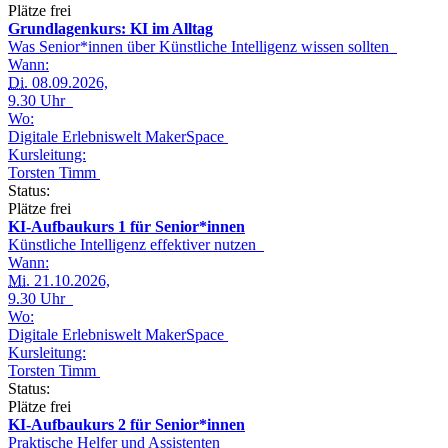
Plätze frei
Grundlagenkurs: KI im Alltag
Was Senior*innen über Künstliche Intelligenz wissen sollten
Wann:
Di.
08.09.2026,
9.30 Uhr
Wo:
Digitale Erlebniswelt MakerSpace
Kursleitung:
Torsten Timm
Status:
Plätze frei
KI-Aufbaukurs 1 für Senior*innen
Künstliche Intelligenz effektiver nutzen
Wann:
Mi.
21.10.2026,
9.30 Uhr
Wo:
Digitale Erlebniswelt MakerSpace
Kursleitung:
Torsten Timm
Status:
Plätze frei
KI-Aufbaukurs 2 für Senior*innen
Praktische Helfer und Assistenten