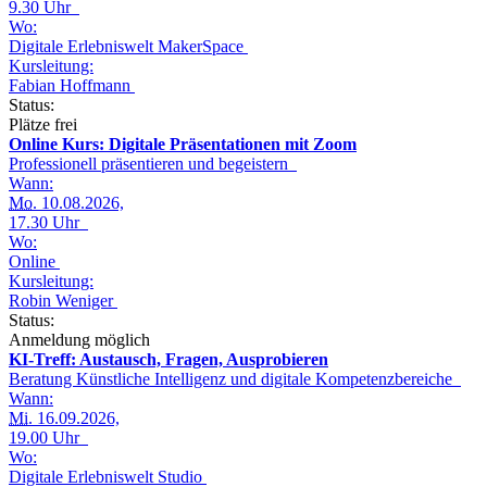
9.30 Uhr
Wo:
Digitale Erlebniswelt MakerSpace
Kursleitung:
Fabian Hoffmann
Status:
Plätze frei
Online Kurs: Digitale Präsentationen mit Zoom
Professionell präsentieren und begeistern
Wann:
Mo.
10.08.2026,
17.30 Uhr
Wo:
Online
Kursleitung:
Robin Weniger
Status:
Anmeldung möglich
KI-Treff: Austausch, Fragen, Ausprobieren
Beratung Künstliche Intelligenz und digitale Kompetenzbereiche
Wann:
Mi.
16.09.2026,
19.00 Uhr
Wo:
Digitale Erlebniswelt Studio