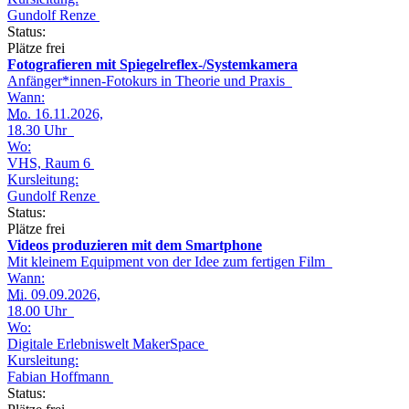
Gundolf Renze
Status:
Plätze frei
Fotografieren mit Spiegelreflex-/Systemkamera
Anfänger*innen-Fotokurs in Theorie und Praxis
Wann:
Mo.
16.11.2026,
18.30 Uhr
Wo:
VHS, Raum 6
Kursleitung:
Gundolf Renze
Status:
Plätze frei
Videos produzieren mit dem Smartphone
Mit kleinem Equipment von der Idee zum fertigen Film
Wann:
Mi.
09.09.2026,
18.00 Uhr
Wo:
Digitale Erlebniswelt MakerSpace
Kursleitung:
Fabian Hoffmann
Status: