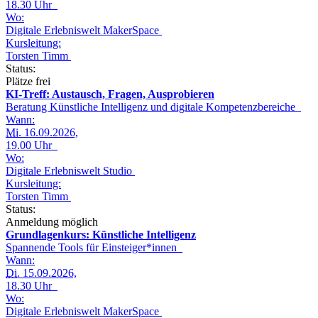
18.30 Uhr
Wo:
Digitale Erlebniswelt MakerSpace
Kursleitung:
Torsten Timm
Status:
Plätze frei
KI-Treff: Austausch, Fragen, Ausprobieren
Beratung Künstliche Intelligenz und digitale Kompetenzbereiche
Wann:
Mi.
16.09.2026,
19.00 Uhr
Wo:
Digitale Erlebniswelt Studio
Kursleitung:
Torsten Timm
Status:
Anmeldung möglich
Grundlagenkurs: Künstliche Intelligenz
Spannende Tools für Einsteiger*innen
Wann:
Di.
15.09.2026,
18.30 Uhr
Wo:
Digitale Erlebniswelt MakerSpace