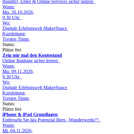
BundID, Elster & Online-Services sicher nutzen
Wann:
Mo.
26.10.2026,
9.30 Uhr
Wo:
Digitale Erlebniswelt MakerSpace
Kursleitung:
Torsten Timm
Status:
Plätze frei
Zeig mir mal den Kontostand
Online Banking sicher lernen
Wann:
Mo.
09.11.2026,
9.30 Uhr
Wo:
Digitale Erlebniswelt MakerSpace
Kursleitung:
Torsten Timm
Status:
Plätze frei
iPhone & iPad Grundlagen
Entfesseln Sie das Potenzial Ihres „Wunderwerks“!
Wann:
Mi.
04.11.2026,