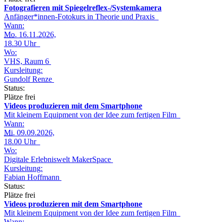
Fotografieren mit Spiegelreflex-/Systemkamera
Anfänger*innen-Fotokurs in Theorie und Praxis
Wann:
Mo.
16.11.2026,
18.30 Uhr
Wo:
VHS, Raum 6
Kursleitung:
Gundolf Renze
Status:
Plätze frei
Videos produzieren mit dem Smartphone
Mit kleinem Equipment von der Idee zum fertigen Film
Wann:
Mi.
09.09.2026,
18.00 Uhr
Wo:
Digitale Erlebniswelt MakerSpace
Kursleitung:
Fabian Hoffmann
Status:
Plätze frei
Videos produzieren mit dem Smartphone
Mit kleinem Equipment von der Idee zum fertigen Film
Wann: