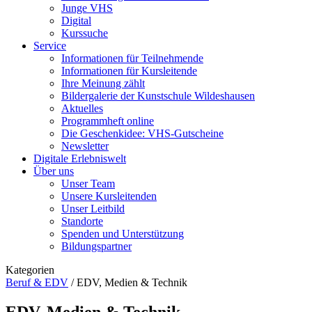
Junge VHS
Digital
Kurssuche
Service
Informationen für Teilnehmende
Informationen für Kursleitende
Ihre Meinung zählt
Bildergalerie der Kunstschule Wildeshausen
Aktuelles
Programmheft online
Die Geschenkidee: VHS-Gutscheine
Newsletter
Digitale Erlebniswelt
Über uns
Unser Team
Unsere Kursleitenden
Unser Leitbild
Standorte
Spenden und Unterstützung
Bildungspartner
Kategorien
Beruf & EDV
/
EDV, Medien & Technik
EDV, Medien & Technik