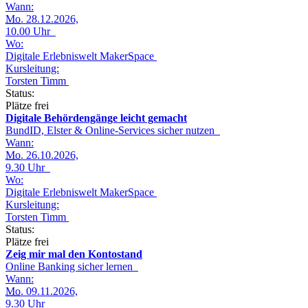
Wann:
Mo.
28.12.2026,
10.00 Uhr
Wo:
Digitale Erlebniswelt MakerSpace
Kursleitung:
Torsten Timm
Status:
Plätze frei
Digitale Behördengänge leicht gemacht
BundID, Elster & Online-Services sicher nutzen
Wann:
Mo.
26.10.2026,
9.30 Uhr
Wo:
Digitale Erlebniswelt MakerSpace
Kursleitung:
Torsten Timm
Status:
Plätze frei
Zeig mir mal den Kontostand
Online Banking sicher lernen
Wann:
Mo.
09.11.2026,
9.30 Uhr