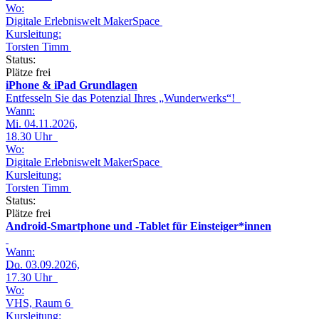
Wo:
Digitale Erlebniswelt MakerSpace
Kursleitung:
Torsten Timm
Status:
Plätze frei
iPhone & iPad Grundlagen
Entfesseln Sie das Potenzial Ihres „Wunderwerks“!
Wann:
Mi.
04.11.2026,
18.30 Uhr
Wo:
Digitale Erlebniswelt MakerSpace
Kursleitung:
Torsten Timm
Status:
Plätze frei
Android-Smartphone und -Tablet für Einsteiger*innen
Wann:
Do.
03.09.2026,
17.30 Uhr
Wo:
VHS, Raum 6
Kursleitung: