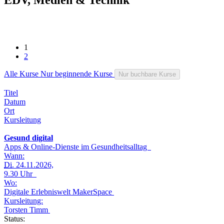
1
2
Alle Kurse
Nur beginnende Kurse
Nur buchbare Kurse
Titel
Datum
Ort
Kursleitung
Gesund digital
Apps & Online-Dienste im Gesundheitsalltag
Wann:
Di.
24.11.2026,
9.30 Uhr
Wo:
Digitale Erlebniswelt MakerSpace
Kursleitung:
Torsten Timm
Status: